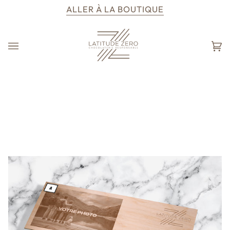
Passer
ALLER À LA BOUTIQUE
au
contenu
Pa
(0